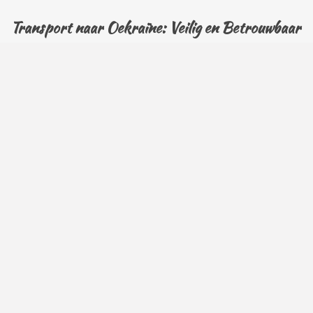
Transport naar Oekraïne: Veilig en Betrouwbaar
Een van de unieke aspecten van Heart4Ukraine is dat
we de ingezamelde goederen persoonlijk naar
Oekraïne brengen. Dit garandeert dat de hulp precies
daar komt waar deze het hardst nodig is. Onze
transportteams bestaan uit ervaren en toegewijde
vrijwilligers die alles in het werk stellen om de goederen
veilig en intact op hun bestemming te krijgen. Met onze
eigen transportmiddelen en logistieke expertise
zorgen we ervoor dat al onze transporten efficiënt
verlopen. Deze persoonlijke aanpak versterkt ook de
directe band met de Oekraïense gemeenschappen en
levert waardevol inzicht op in de actuele behoeften ter
plaatse.